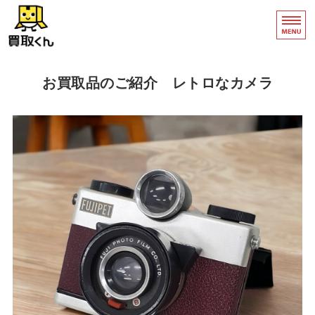
買取くん｜骨董品・絵画
新潟
ホーム
お買取品のご紹介 レトロなカメラ
買取について
買取の流れ
店舗販売
お問い合わせ