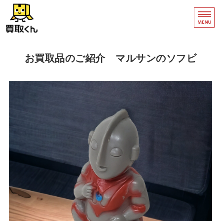
買取くん｜骨董品・絵画
新潟
ホーム
お買取品のご紹介 マルサンのソフビ
買取について
買取の流れ
店舗販売
お問い合わせ